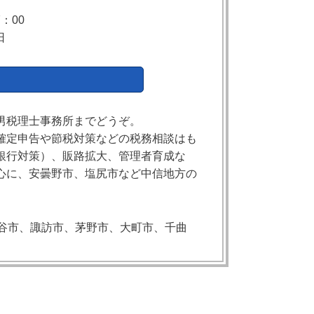
：00
日
男税理士事務所までどうぞ。
確定申告や節税対策などの税務相談はも
銀行対策）、販路拡大、管理者育成な
心に、安曇野市、塩尻市など中信地方の
。
谷市、諏訪市、茅野市、大町市、千曲