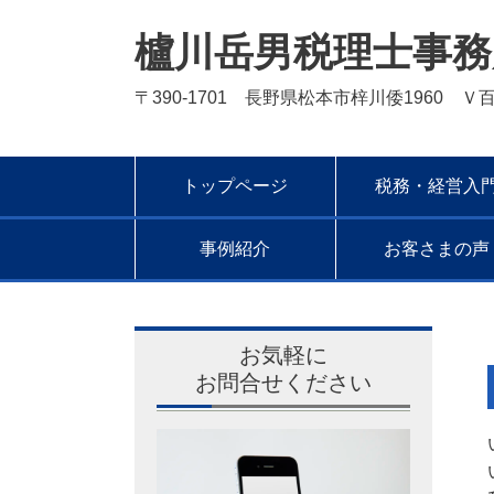
櫨川岳男税理士事務
〒390-1701 長野県松本市梓川倭1960 Ｖ
トップページ
税務・経営入
事例紹介
お客さまの声
お気軽に
お問合せください