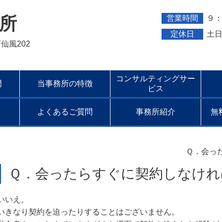
所
営業時間
９：
定休日
土
百仙風202
コンサルティングサー
門
当事務所の特徴
ビス
よくあるご質問
事務所紹介
無
Ｑ．会っ
Ｑ．会ったらすぐに契約しなけれ
いいえ。
いきなり契約を迫ったりすることはございません。